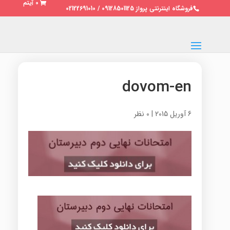
0 آیتم
فروشگاه اینترنتی پرواز 09128501125 / 02122691010
dovom-en
6 آوریل 2015
|
0 نظر