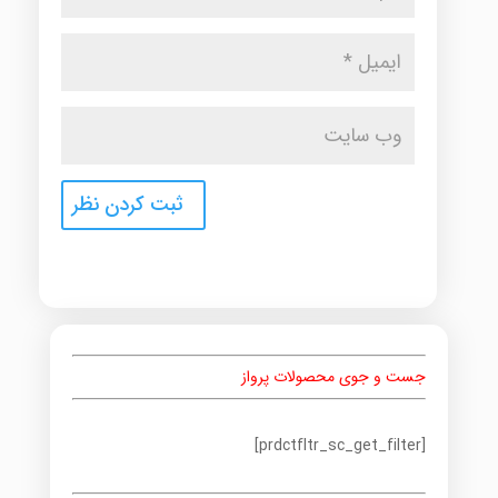
جست و جوی محصولات پرواز
[prdctfltr_sc_get_filter]