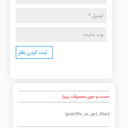
جست و جوی محصولات پرواز
[prdctfltr_sc_get_filter]