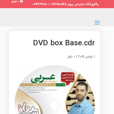
0 آیتم
فروشگاه اینترنتی پرواز 09128501125 / 02122691010
DVD box Base.cdr
1 نوامبر 2015
|
0 نظر