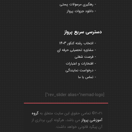
رهگیری مرسولات پستی
دانلود جزوات پرواز
دسترسی سریع پرواز
انتخاب رشته کنکور 1403
مشاوره تحصیلی حرفه ای
فرصت شغلی
افتخارات و اعتبارات
درخواست نمایندگی
تماس با ما
[rev_slider alias="nemad-logo"]
2021© تمامی حقوق این سایت متعلق به
گروه
آموزشی پرواز
می باشد، هرگونه کپی برداری از
آن پیگرد قانونی خواهد داشت.