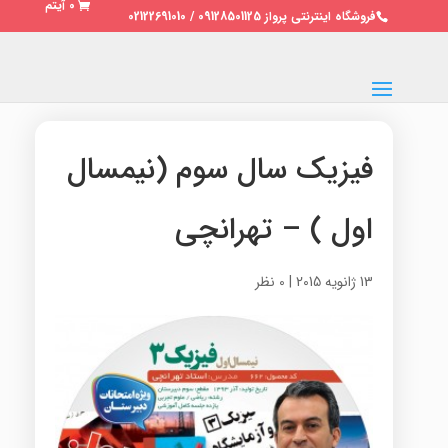
0 آیتم
فروشگاه اینترنتی پرواز 09128501125 / 02122691010
فیزیک سال سوم (نیمسال
اول ) – تهرانچی
13 ژانویه 2015
|
0 نظر