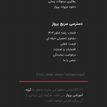
رهگیری مرسولات پستی
دانلود جزوات پرواز
دسترسی سریع پرواز
انتخاب رشته کنکور 1403
مشاوره تحصیلی حرفه ای
فرصت شغلی
افتخارات و اعتبارات
درخواست نمایندگی
تماس با ما
[rev_slider alias="nemad-logo"]
2021© تمامی حقوق این سایت متعلق به
گروه
آموزشی پرواز
می باشد، هرگونه کپی برداری از
آن پیگرد قانونی خواهد داشت.