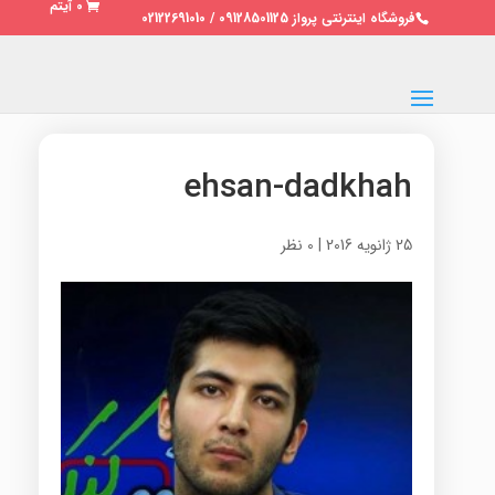
0 آیتم
فروشگاه اینترنتی پرواز 09128501125 / 02122691010
ehsan-dadkhah
25 ژانویه 2016
|
0 نظر