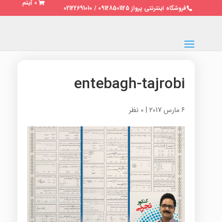
0 آیتم
فروشگاه اینترنتی پرواز 09128501125 / 02122691010
entebagh-tajrobi
6 مارس 2017
|
0 نظر