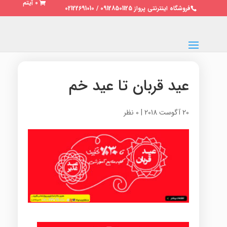
0 آیتم
فروشگاه اینترنتی پرواز 09128501125 / 02122691010
عید قربان تا عید خم
20 آگوست 2018
|
0 نظر