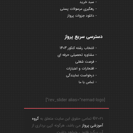
سبد خرید
رهگیری مرسولات پستی
دانلود جزوات پرواز
دسترسی سریع پرواز
انتخاب رشته کنکور 1403
مشاوره تحصیلی حرفه ای
فرصت شغلی
افتخارات و اعتبارات
درخواست نمایندگی
تماس با ما
[rev_slider alias="nemad-logo"]
2021© تمامی حقوق این سایت متعلق به
گروه
آموزشی پرواز
می باشد، هرگونه کپی برداری از
آن پیگرد قانونی خواهد داشت.