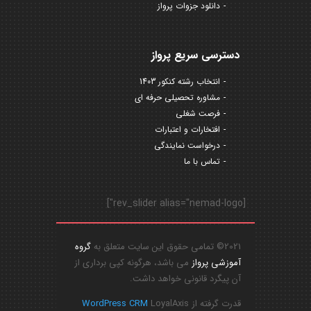
دانلود جزوات پرواز
دسترسی سریع پرواز
انتخاب رشته کنکور 1403
مشاوره تحصیلی حرفه ای
فرصت شغلی
افتخارات و اعتبارات
درخواست نمایندگی
تماس با ما
[rev_slider alias="nemad-logo"]
2021© تمامی حقوق این سایت متعلق به
گروه
آموزشی پرواز
می باشد، هرگونه کپی برداری از
آن پیگرد قانونی خواهد داشت.
قدرت گرفته از
LoyalAxis
WordPress CRM