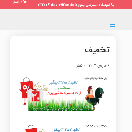
0 آیتم
فروشگاه اینترنتی پرواز 09128501125 / 02122691010
تخفیف
6 مارس 2017
|
0 نظر