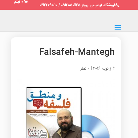
0 آیتم
فروشگاه اینترنتی پرواز 09128501125 / 02122691010
Falsafeh-Mantegh
4 ژانویه 2016
|
0 نظر