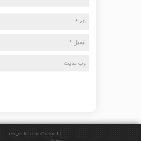
[rev_slider alias="nemad-