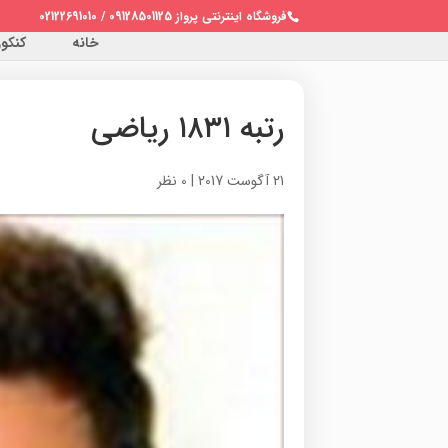
فروشگاه اینترنتی پرواز 09128501125 / 02122691010
خانه
کنکور 
رتبه ۱۸۳۱ ریاضی
21 آگوست 2017
|
0 نظر