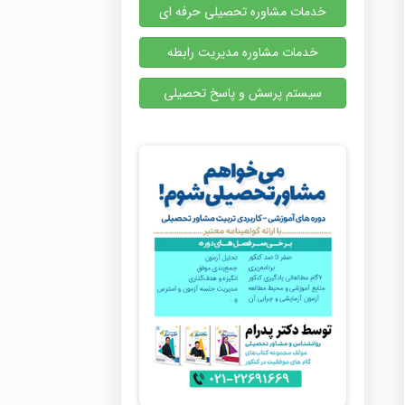
خدمات مشاوره تحصیلی حرفه ای
خدمات مشاوره مدیریت رابطه
سیستم پرسش و پاسخ تحصیلی