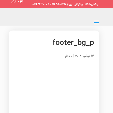
0 آیتم
فروشگاه اینترنتی پرواز 09128501125 / 02122691010
footer_bg_p
14 نوامبر 2018
|
0 نظر