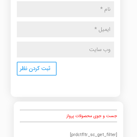
جست و جوی محصولات پرواز
[prdctfltr_sc_get_filter]