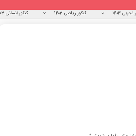
تجربی 1403
کنکور ریاضی 1403
کنکور انسانی 1403
یاز علامت‌گذاری شده‌اند
*