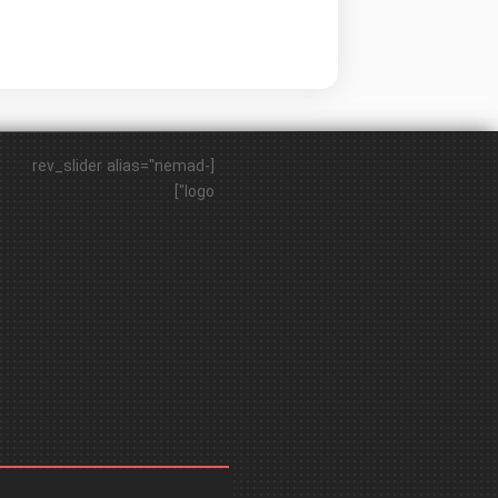
[rev_slider alias="nemad-
logo"]