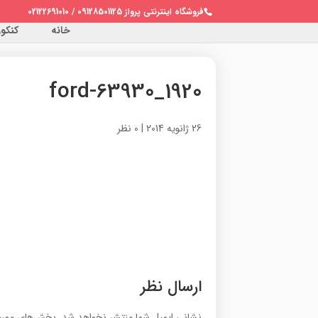
فروشگاه اینترنتی پرواز 09128501125 / 02122691010
خانه
کنکور 
ford-63930_1920
26 ژانویه 2014
|
0 نظر
ارسال نظر
نشانی ایمیل شما منتشر نخواهد شد.
بخش‌های موردن