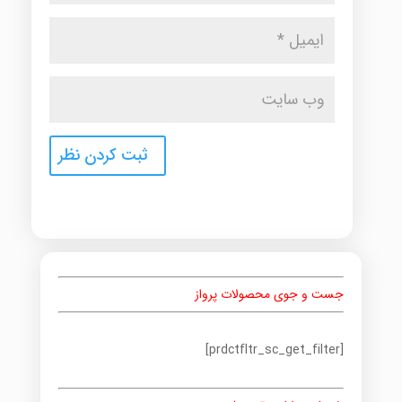
جست و جوی محصولات پرواز
[prdctfltr_sc_get_filter]