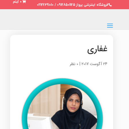
0 آیتم
فروشگاه اینترنتی پرواز 09128501125 / 02122691010
غفاری
24 آگوست 2017
|
0 نظر