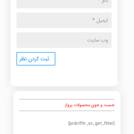
جست و جوی محصولات پرواز
[prdctfltr_sc_get_filter]