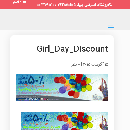
0 آیتم
فروشگاه اینترنتی پرواز 09128501125 / 02122691010
Girl_Day_Discount
15 آگوست 2015
|
0 نظر