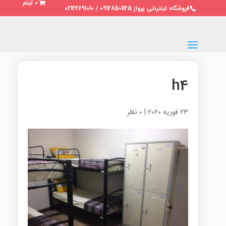
0 آیتم
فروشگاه اینترنتی پرواز 09128501125 / 02122691010
h4
23 فوریه 2020
|
0 نظر