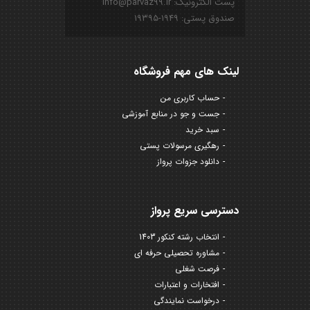
پست الکترونیک: info@parvaz99.ir
صندوق پستی: ۱۹۴۹-۱۹۳۹۵
لینک های مهم فروشگاه
حساب کاربری من
جست و جو در منابع آموزشی
سبد خرید
رهگیری مرسولات پستی
دانلود جزوات پرواز
دسترسی سریع پرواز
انتخاب رشته کنکور 1403
مشاوره تحصیلی حرفه ای
فرصت شغلی
افتخارات و اعتبارات
درخواست نمایندگی