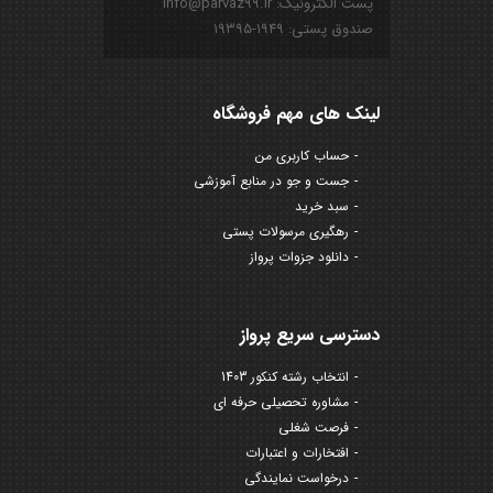
پست الکترونیک: info@parvaz99.ir
صندوق پستی: ۱۹۴۹-۱۹۳۹۵
لینک های مهم فروشگاه
حساب کاربری من
جست و جو در منابع آموزشی
سبد خرید
رهگیری مرسولات پستی
دانلود جزوات پرواز
دسترسی سریع پرواز
انتخاب رشته کنکور 1403
مشاوره تحصیلی حرفه ای
فرصت شغلی
افتخارات و اعتبارات
درخواست نمایندگی