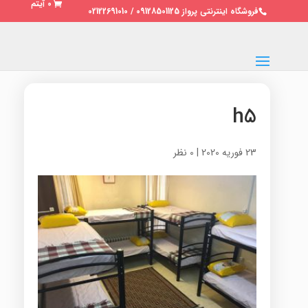
0 آیتم
فروشگاه اینترنتی پرواز 09128501125 / 02122691010
h5
23 فوریه 2020
|
0 نظر