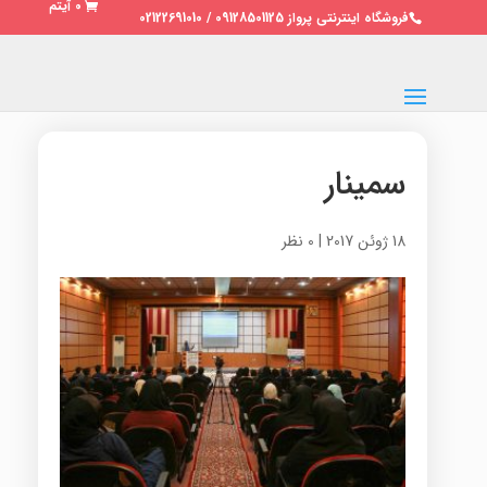
0 آیتم
فروشگاه اینترنتی پرواز 09128501125 / 02122691010
سمینار
18 ژوئن 2017
|
0 نظر