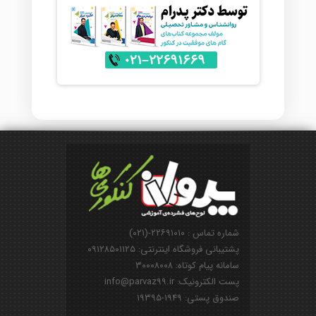
شماره تماس : ۲۲۶۹۱۰۱۰-(۰۲۱)
پشتیبانی فروشگاه اینترنتی: ۰۹۱۲۸۵۰۱۱۲۵
سامانه پیام کوتاه: ۳۰۰۰۸۰۰۸
پست الکترونیک: info@parvaz99.ir
صندوق پستی: ۱۹۴۹-۱۹۳۹۵