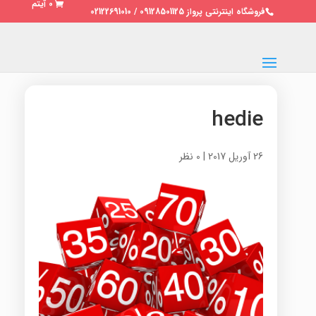
0 آیتم
فروشگاه اینترنتی پرواز 09128501125 / 02122691010
hedie
26 آوریل 2017
|
0 نظر