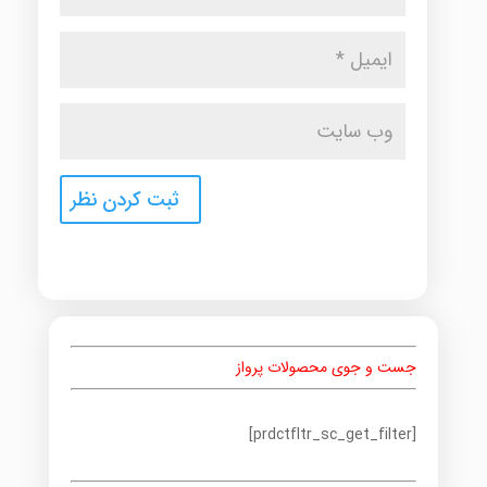
جست و جوی محصولات پرواز
[prdctfltr_sc_get_filter]