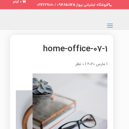
0 آیتم
فروشگاه اینترنتی پرواز 09128501125 / 02122691010
home-office-07-1
1 مارس 2020
|
0 نظر