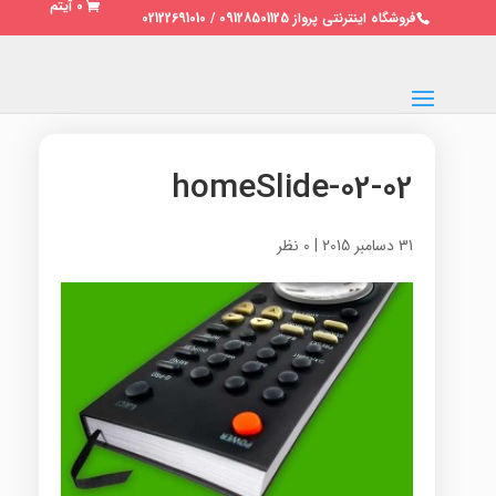
0 آیتم
فروشگاه اینترنتی پرواز 09128501125 / 02122691010
homeSlide-02-02
31 دسامبر 2015
|
0 نظر