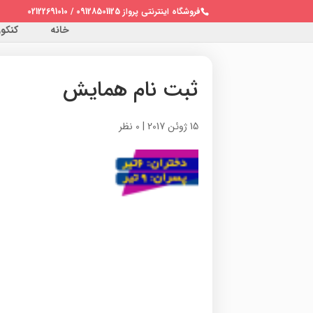
فروشگاه اینترنتی پرواز 09128501125 / 02122691010
خانه
کنکور 
ثبت نام همایش
15 ژوئن 2017
|
0 نظر