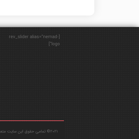
[rev_slider alias="nemad-
logo"]
2021© تمامی حقوق این سایت متعلق به