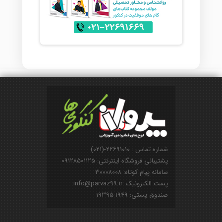
شماره تماس : ۲۲۶۹۱۰۱۰-(۰۲۱)
پشتیبانی فروشگاه اینترنتی: ۰۹۱۲۸۵۰۱۱۲۵
سامانه پیام کوتاه: ۳۰۰۰۸۰۰۸
پست الکترونیک: info@parvaz99.ir
صندوق پستی: ۱۹۴۹-۱۹۳۹۵