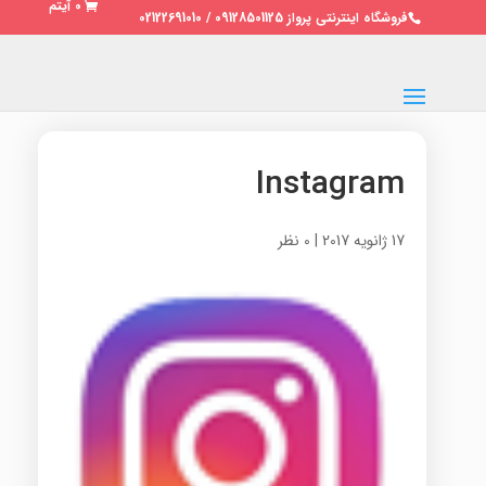
0 آیتم
فروشگاه اینترنتی پرواز 09128501125 / 02122691010
Instagram
17 ژانویه 2017
|
0 نظر