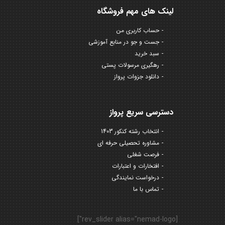
لینک های مهم فروشگاه
حساب کاربری من
جست و جو در منابع آموزشی
سبد خرید
رهگیری مرسولات پستی
دانلود جزوات پرواز
دسترسی سریع پرواز
انتخاب رشته کنکور 1403
مشاوره تحصیلی حرفه ای
فرصت شغلی
افتخارات و اعتبارات
درخواست نمایندگی
تماس با ما
[rev_slider alias="nemad-logo"]