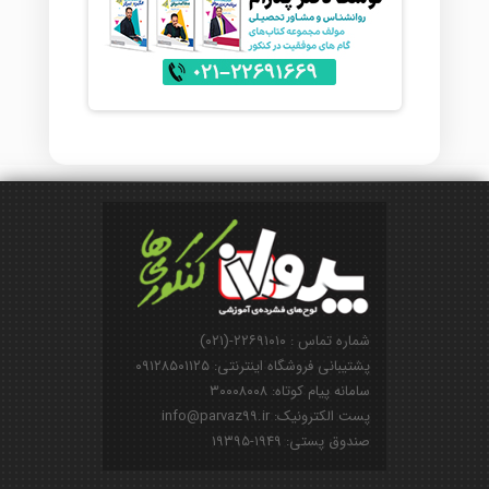
شماره تماس : ۲۲۶۹۱۰۱۰-(۰۲۱)
پشتیبانی فروشگاه اینترنتی: ۰۹۱۲۸۵۰۱۱۲۵
سامانه پیام کوتاه: ۳۰۰۰۸۰۰۸
پست الکترونیک: info@parvaz99.ir
صندوق پستی: ۱۹۴۹-۱۹۳۹۵