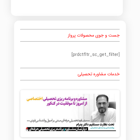
جست و جوی محصولات پرواز
[prdctfltr_sc_get_filter]
خدمات مشاوره تحصیلی