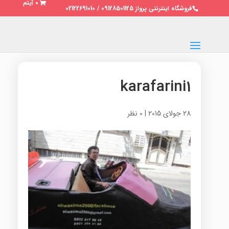
0 آیتم
فروشگاه اینترنتی پرواز 09128501125 / 02122691010
karafarini1
28 جولای 2015
|
0 نظر