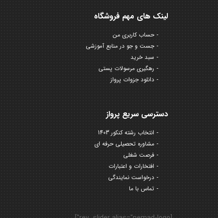
لینک های مهم فروشگاه
حساب کاربری من
جست و جو در منابع آموزشی
سبد خرید
رهگیری مرسولات پستی
دانلود جزوات پرواز
دسترسی سریع پرواز
انتخاب رشته کنکور 1403
مشاوره تحصیلی حرفه ای
فرصت شغلی
افتخارات و اعتبارات
درخواست نمایندگی
تماس با ما
[rev_slider alias="nemad-logo"]