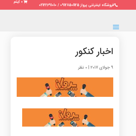
0 آیتم
فروشگاه اینترنتی پرواز 09128501125 / 02122691010
اخبار کنکور
9 جولای 2017
|
0 نظر