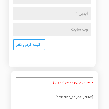
جست و جوی محصولات پرواز
[prdctfltr_sc_get_filter]