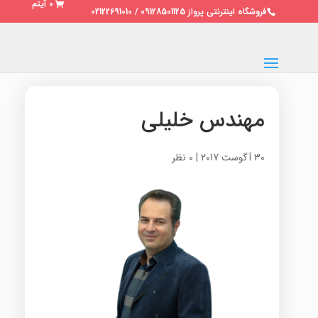
0 آیتم
فروشگاه اینترنتی پرواز 09128501125 / 02122691010
مهندس خلیلی
30 آگوست 2017
|
0 نظر