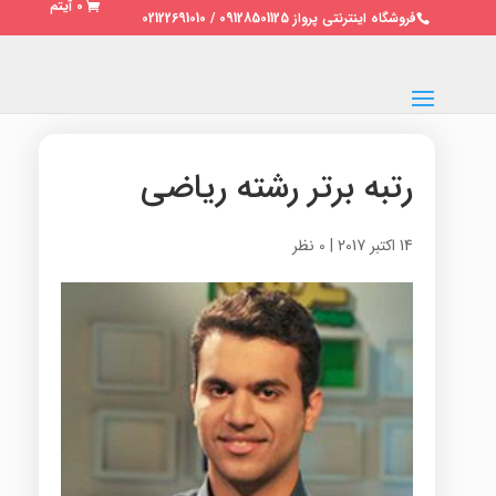
0 آیتم
فروشگاه اینترنتی پرواز 09128501125 / 02122691010
رتبه برتر رشته ریاضی
14 اکتبر 2017
|
0 نظر