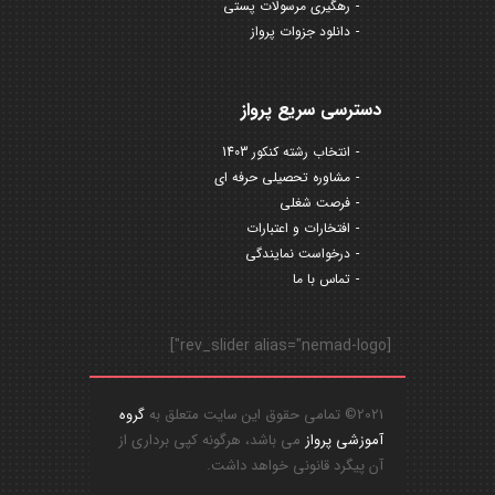
رهگیری مرسولات پستی
دانلود جزوات پرواز
دسترسی سریع پرواز
انتخاب رشته کنکور 1403
مشاوره تحصیلی حرفه ای
فرصت شغلی
افتخارات و اعتبارات
درخواست نمایندگی
تماس با ما
[rev_slider alias="nemad-logo"]
2021© تمامی حقوق این سایت متعلق به
گروه
آموزشی پرواز
می باشد، هرگونه کپی برداری از
آن پیگرد قانونی خواهد داشت.