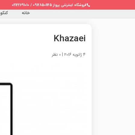
فروشگاه اینترنتی پرواز 09128501125 / 02122691010
خانه
کنکور 
Khazaei
4 ژانویه 2016
|
0 نظر