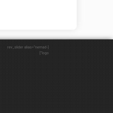
[rev_slider alias="nemad-
logo"]