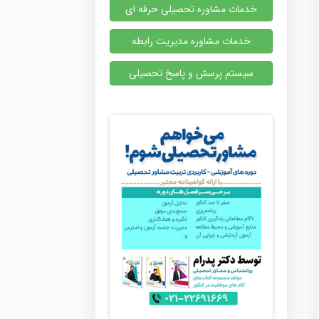
خدمات مشاوره تحصیلی حرفه ای
خدمات مشاوره مدیریت رابطه
سیستم پرسش و پاسخ تحصیلی