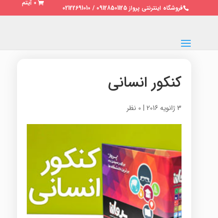
0 آیتم
فروشگاه اینترنتی پرواز 09128501125 / 02122691010
کنکور انسانی
3 ژانویه 2016
|
0 نظر