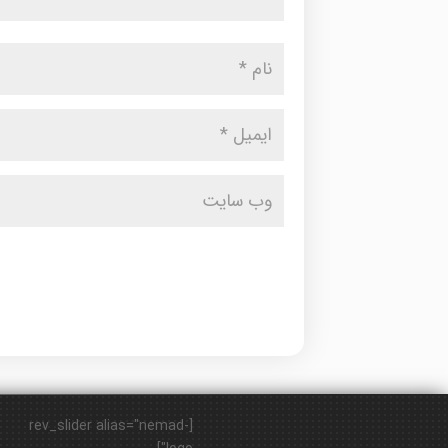
[rev_slider alias="nemad-