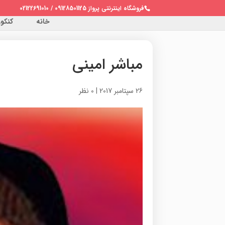
فروشگاه اینترنتی پرواز 09128501125 / 02122691010
خانه
کنکور 
مباشر امینی
26 سپتامبر 2017
|
0 نظر