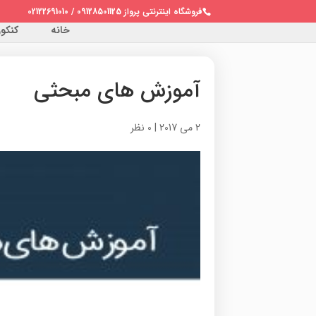
فروشگاه اینترنتی پرواز 09128501125 / 02122691010
خانه
کنکور 
آموزش های مبحثی
2 می 2017
|
0 نظر