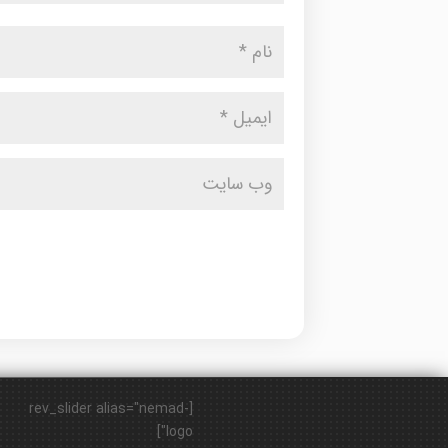
[rev_slider alias="nemad-
logo"]