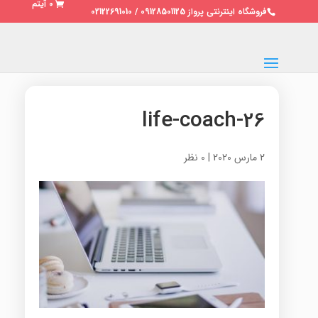
0 آیتم
فروشگاه اینترنتی پرواز 09128501125 / 02122691010
life-coach-26
2 مارس 2020
|
0 نظر