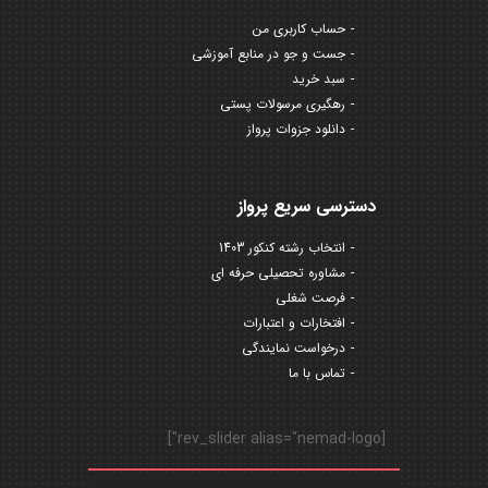
حساب کاربری من
جست و جو در منابع آموزشی
سبد خرید
رهگیری مرسولات پستی
دانلود جزوات پرواز
دسترسی سریع پرواز
انتخاب رشته کنکور 1403
مشاوره تحصیلی حرفه ای
فرصت شغلی
افتخارات و اعتبارات
درخواست نمایندگی
تماس با ما
[rev_slider alias="nemad-logo"]