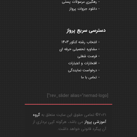
رهگیری مرسولات پستی
دانلود جزوات پرواز
دسترسی سریع پرواز
انتخاب رشته کنکور 1403
مشاوره تحصیلی حرفه ای
فرصت شغلی
افتخارات و اعتبارات
درخواست نمایندگی
تماس با ما
[rev_slider alias="nemad-logo"]
2021© تمامی حقوق این سایت متعلق به
گروه
آموزشی پرواز
می باشد، هرگونه کپی برداری از
آن پیگرد قانونی خواهد داشت.