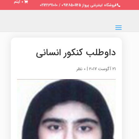
0 آیتم
فروشگاه اینترنتی پرواز 09128501125 / 02122691010
داوطلب کنکور انسانی
21 آگوست 2017
|
0 نظر