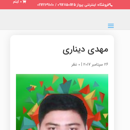
0 آیتم
فروشگاه اینترنتی پرواز 09128501125 / 02122691010
مهدی دیناری
26 سپتامبر 2017
|
0 نظر