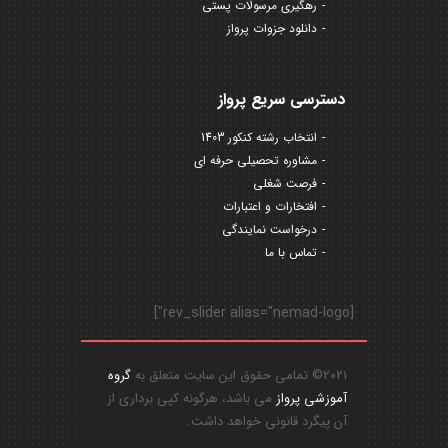
رهگیری مرسولات پستی
دانلود جزوات پرواز
دسترسی سریع پرواز
انتخاب رشته کنکور 1403
مشاوره تحصیلی حرفه ای
فرصت شغلی
افتخارات و اعتبارات
درخواست نمایندگی
تماس با ما
[rev_slider alias="nemad-logo"]
2021© تمامی حقوق این سایت متعلق به
گروه
آموزشی پرواز
می باشد، هرگونه کپی برداری از
آن پیگرد قانونی خواهد داشت.