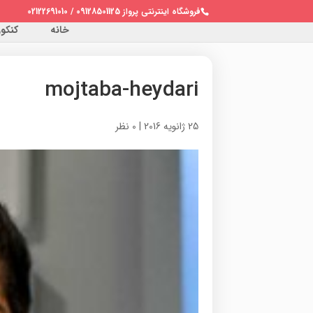
فروشگاه اینترنتی پرواز 09128501125 / 02122691010
خانه
کنکور 
mojtaba-heydari
25 ژانویه 2016
|
0 نظر