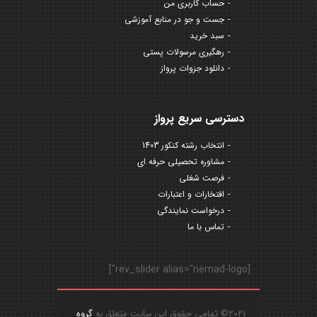
حساب کاربری من
جست و جو در منابع آموزشی
سبد خرید
رهگیری مرسولات پستی
دانلود جزوات پرواز
دسترسی سریع پرواز
انتخاب رشته کنکور 1403
مشاوره تحصیلی حرفه ای
فرصت شغلی
افتخارات و اعتبارات
درخواست نمایندگی
تماس با ما
[rev_slider alias="nemad-logo"]
2021© تمامی حقوق این سایت متعلق به
گروه