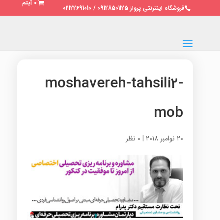
0 آیتم
فروشگاه اینترنتی پرواز 09128501125 / 02122691010
moshavereh-tahsili2-
mob
20 نوامبر 2018
|
0 نظر