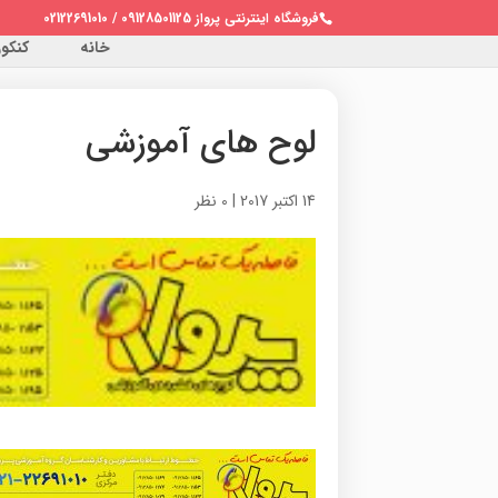
فروشگاه اینترنتی پرواز 09128501125 / 02122691010
خانه
کنکور 
لوح های آموزشی
14 اکتبر 2017
|
0 نظر