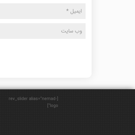
[rev_slider alias="nemad-
logo"]