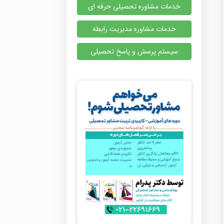
خدمات مشاوره تحصیلی حرفه ای
خدمات مشاوره مدیریت رابطه
سیستم پرسش و پاسخ تحصیلی