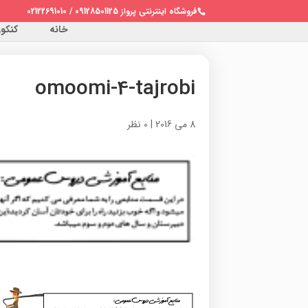
فروشگاه اینترنتی پرواز 09128501125 / 02122691010
خانه
کنکور 
omoomi-4-tajrobi
8 می 2016
|
0 نظر