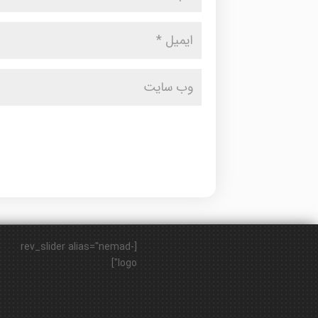
[rev_slider alias="nemad-
logo"]