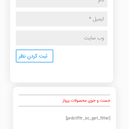
جست و جوی محصولات پرواز
[prdctfltr_sc_get_filter]