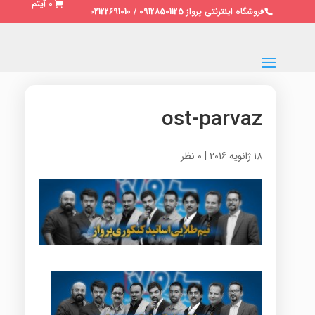
0 آیتم
فروشگاه اینترنتی پرواز 09128501125 / 02122691010
ost-parvaz
18 ژانویه 2016
|
0 نظر