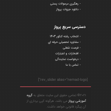
رهگیری مرسولات پستی
دانلود جزوات پرواز
دسترسی سریع پرواز
انتخاب رشته کنکور 1403
مشاوره تحصیلی حرفه ای
فرصت شغلی
افتخارات و اعتبارات
درخواست نمایندگی
تماس با ما
[rev_slider alias="nemad-logo"]
2021© تمامی حقوق این سایت متعلق به
گروه
آموزشی پرواز
می باشد، هرگونه کپی برداری از
آن پیگرد قانونی خواهد داشت.