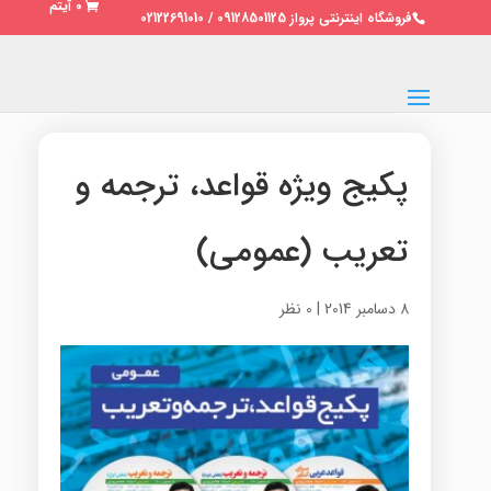
0 آیتم
فروشگاه اینترنتی پرواز 09128501125 / 02122691010
پکیج ویژه قواعد، ترجمه و
تعریب (عمومی)
8 دسامبر 2014
|
0 نظر