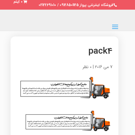
0 آیتم
فروشگاه اینترنتی پرواز 09128501125 / 02122691010
pack4
7 می 2016
|
0 نظر