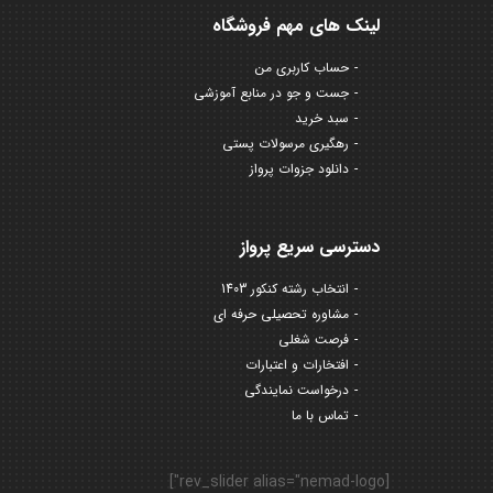
لینک های مهم فروشگاه
حساب کاربری من
جست و جو در منابع آموزشی
سبد خرید
رهگیری مرسولات پستی
دانلود جزوات پرواز
دسترسی سریع پرواز
انتخاب رشته کنکور 1403
مشاوره تحصیلی حرفه ای
فرصت شغلی
افتخارات و اعتبارات
درخواست نمایندگی
تماس با ما
[rev_slider alias="nemad-logo"]