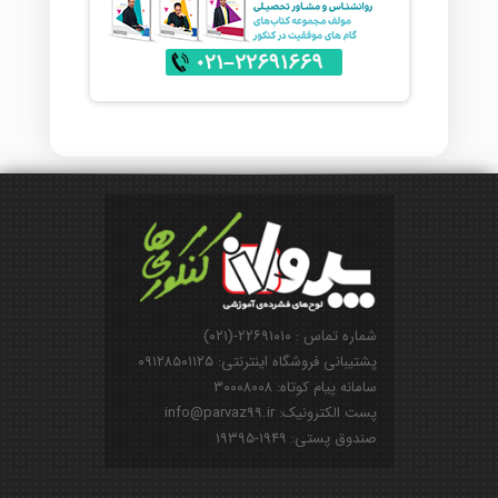
شماره تماس : ۲۲۶۹۱۰۱۰-(۰۲۱)
پشتیبانی فروشگاه اینترنتی: ۰۹۱۲۸۵۰۱۱۲۵
سامانه پیام کوتاه: ۳۰۰۰۸۰۰۸
پست الکترونیک: info@parvaz99.ir
صندوق پستی: ۱۹۴۹-۱۹۳۹۵