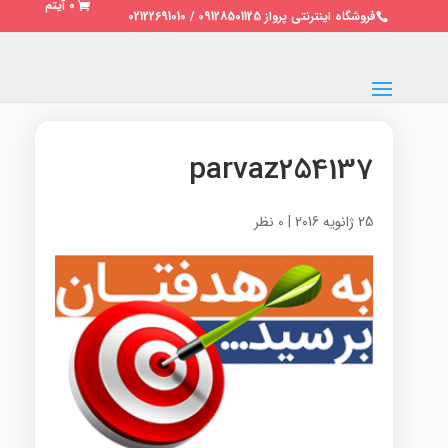
0 آیتم
فروشگاه اینترنتی پرواز 09128501125 / 02122691010
parvaz254137
25 ژانویه 2016
|
0 نظر