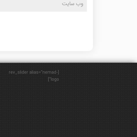
[rev_slider alias="nemad-
logo"]