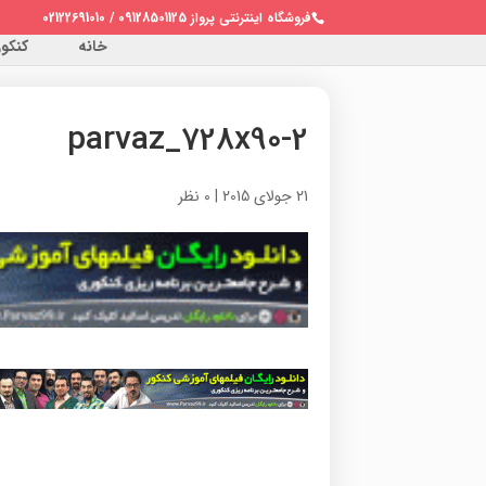
فروشگاه اینترنتی پرواز 09128501125 / 02122691010
خانه
کنکور 
parvaz_728x90-2
21 جولای 2015
|
0 نظر