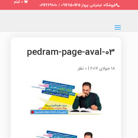
0 آیتم
فروشگاه اینترنتی پرواز 09128501125 / 02122691010
pedram-page-aval-03
18 جولای 2017
|
0 نظر