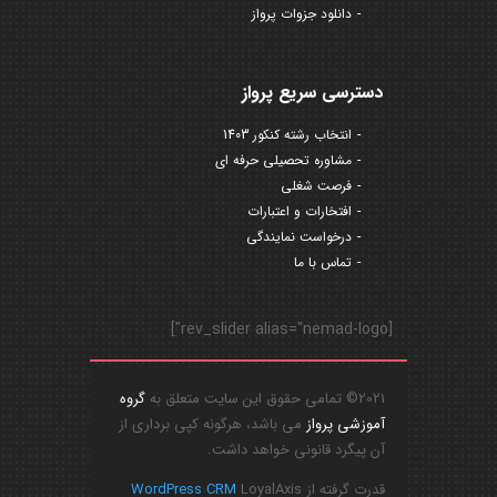
دانلود جزوات پرواز
دسترسی سریع پرواز
انتخاب رشته کنکور 1403
مشاوره تحصیلی حرفه ای
فرصت شغلی
افتخارات و اعتبارات
درخواست نمایندگی
تماس با ما
[rev_slider alias="nemad-logo"]
2021© تمامی حقوق این سایت متعلق به
گروه
آموزشی پرواز
می باشد، هرگونه کپی برداری از
آن پیگرد قانونی خواهد داشت.
قدرت گرفته از
LoyalAxis
WordPress CRM