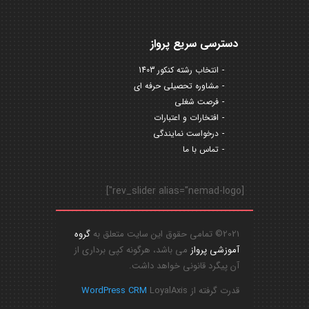
دسترسی سریع پرواز
انتخاب رشته کنکور 1403
مشاوره تحصیلی حرفه ای
فرصت شغلی
افتخارات و اعتبارات
درخواست نمایندگی
تماس با ما
[rev_slider alias="nemad-logo"]
2021© تمامی حقوق این سایت متعلق به
گروه
آموزشی پرواز
می باشد، هرگونه کپی برداری از
آن پیگرد قانونی خواهد داشت.
قدرت گرفته از
LoyalAxis
WordPress CRM