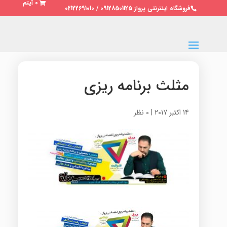
0 آیتم
فروشگاه اینترنتی پرواز 09128501125 / 02122691010
مثلث برنامه ریزی
14 اکتبر 2017
|
0 نظر