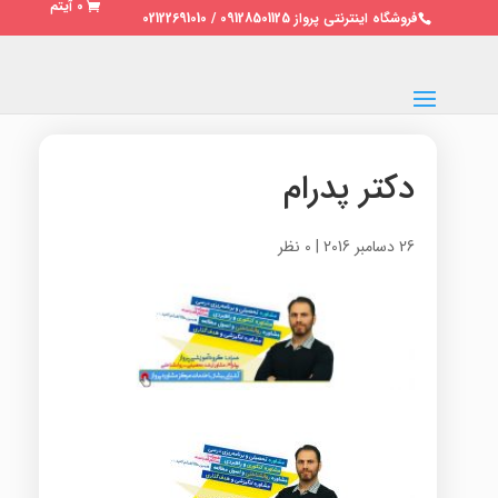
0 آیتم
فروشگاه اینترنتی پرواز 09128501125 / 02122691010
دکتر پدرام
26 دسامبر 2016
|
0 نظر