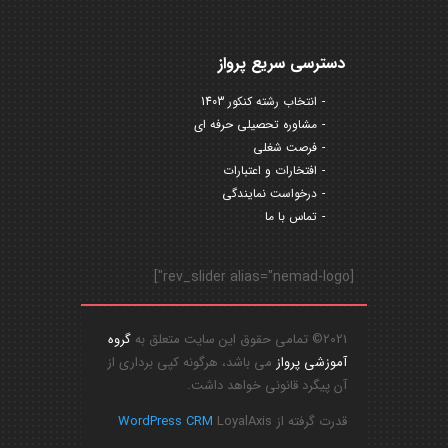
دسترسی سریع پرواز
انتخاب رشته کنکور 1403
مشاوره تحصیلی حرفه ای
فرصت شغلی
افتخارات و اعتبارات
درخواست نمایندگی
تماس با ما
[rev_slider alias="nemad-logo"]
2021© تمامی حقوق این سایت متعلق به
گروه
آموزشی پرواز
می باشد، هرگونه کپی برداری از
آن پیگرد قانونی خواهد داشت.
قدرت گرفته از
LoyalAxis
WordPress CRM