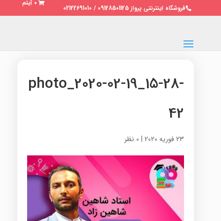
0 آیتم
فروشگاه اینترنتی پرواز 09128501125 / 02122691010
photo_2020-02-19_15-28-
42
23 فوریه 2020
|
0 نظر