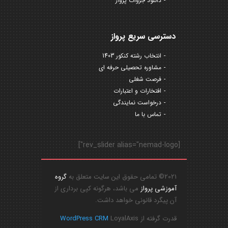
دانلود جزوات پرواز
دسترسی سریع پرواز
انتخاب رشته کنکور 1403
مشاوره تحصیلی حرفه ای
فرصت شغلی
افتخارات و اعتبارات
درخواست نمایندگی
تماس با ما
[rev_slider alias="nemad-logo"]
2021© تمامی حقوق این سایت متعلق به
گروه
آموزشی پرواز
می باشد، هرگونه کپی برداری از
آن پیگرد قانونی خواهد داشت.
قدرت گرفته از
LoyalAxis
WordPress CRM