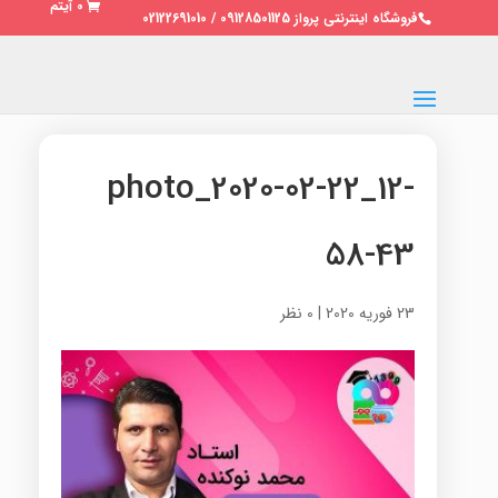
0 آیتم
فروشگاه اینترنتی پرواز 09128501125 / 02122691010
photo_2020-02-22_12-
58-43
23 فوریه 2020
|
0 نظر