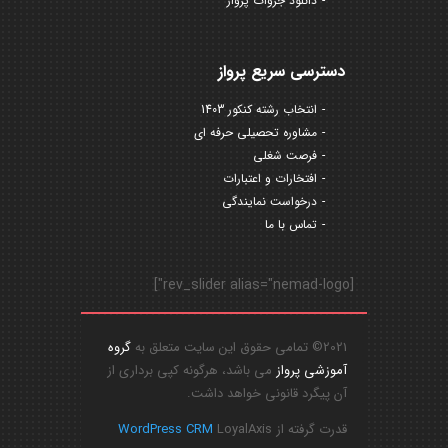
دانلود جزوات پرواز
دسترسی سریع پرواز
انتخاب رشته کنکور 1403
مشاوره تحصیلی حرفه ای
فرصت شغلی
افتخارات و اعتبارات
درخواست نمایندگی
تماس با ما
[rev_slider alias="nemad-logo"]
2021© تمامی حقوق این سایت متعلق به
گروه
آموزشی پرواز
می باشد، هرگونه کپی برداری از
آن پیگرد قانونی خواهد داشت.
قدرت گرفته از
LoyalAxis
WordPress CRM