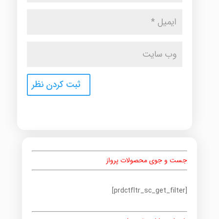
جست و جوی محصولات پرواز
[prdctfltr_sc_get_filter]