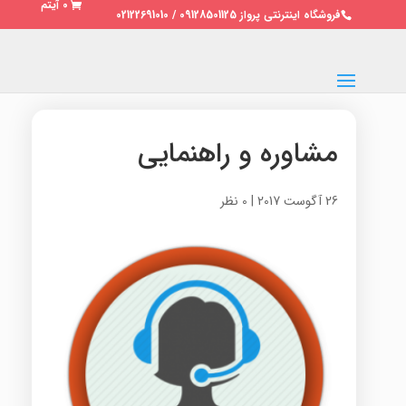
0 آیتم
فروشگاه اینترنتی پرواز 09128501125 / 02122691010
مشاوره و راهنمایی
26 آگوست 2017
|
0 نظر