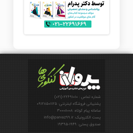
شماره تماس : ۲۲۶۹۱۰۱۰-(۰۲۱)
پشتیبانی فروشگاه اینترنتی: ۰۹۱۲۸۵۰۱۱۲۵
سامانه پیام کوتاه: ۳۰۰۰۸۰۰۸
پست الکترونیک: info@parvaz99.ir
صندوق پستی: ۱۹۴۹-۱۹۳۹۵