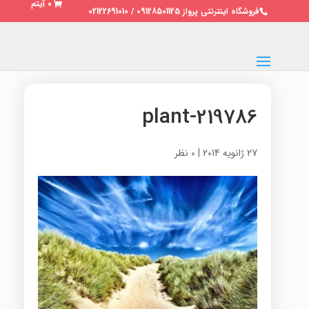
0 آیتم
فروشگاه اینترنتی پرواز 09128501125 / 02122691010
plant-219786
27 ژانویه 2014
|
0 نظر