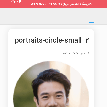
0 آیتم
فروشگاه اینترنتی پرواز 09128501125 / 02122691010
portraits-circle-small_2
1 مارس 2020
|
0 نظر