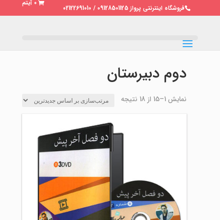
0 آیتم
فروشگاه اینترنتی پرواز 09128501125 / 02122691010
دوم دبیرستان
مرتب‌سازی
نمایش 1–15 از 18 نتیجه
بر
اساس
جدیدترین