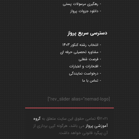
رهگیری مرسولات پستی
دانلود جزوات پرواز
دسترسی سریع پرواز
انتخاب رشته کنکور 1403
مشاوره تحصیلی حرفه ای
فرصت شغلی
افتخارات و اعتبارات
درخواست نمایندگی
تماس با ما
[rev_slider alias="nemad-logo"]
2021© تمامی حقوق این سایت متعلق به
گروه
آموزشی پرواز
می باشد، هرگونه کپی برداری از
آن پیگرد قانونی خواهد داشت.